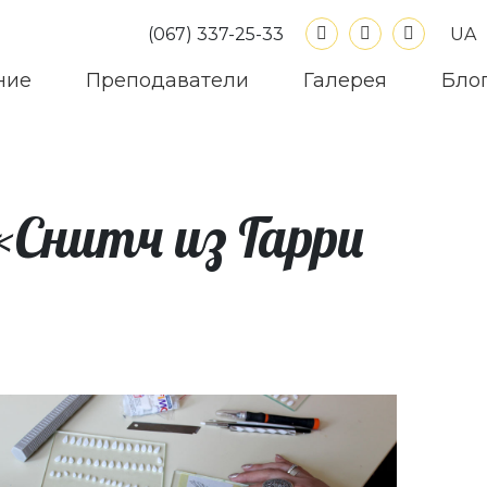
UA
(067) 337-25-33
ние
Преподаватели
Галерея
Бло
«Снитч из Гарри