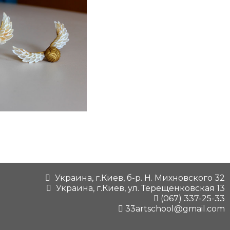
Украина, г.Киев, б-р. Н. Михновского 32
Украина, г.Киев, ул. Терещенковская 13
(067) 337-25-33
33artschool@gmail.com