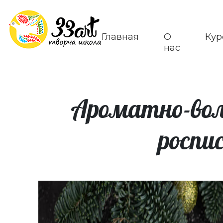
Главная
О
Кур
нас
Ароматно-вол
роспи