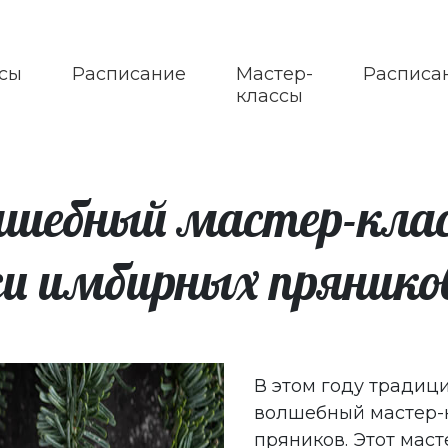
сы
Расписание
Мастер-
Расписа
классы
шебный мастер-класс
си имбирных пряников
В этом году традиц
волшебный мастер-к
пряников. Этот мас